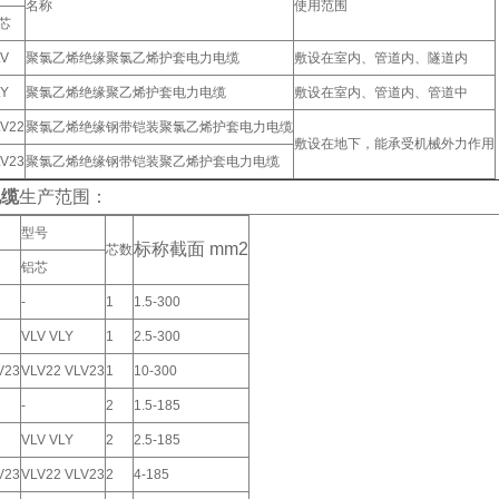
名称
使用范围
芯
LV
聚氯乙烯绝缘聚氯乙烯护套电力电缆
敷设在室内、管道内、隧道内
LY
聚氯乙烯绝缘聚乙烯护套电力电缆
敷设在室内、管道内、管道中
LV22
聚氯乙烯绝缘钢带铠装聚氯乙烯护套电力电缆
敷设在地下，能承受机械外力作用
LV23
聚氯乙烯绝缘钢带铠装聚乙烯护套电力电缆
电缆
生产范围：
型号
标称截面 mm2
芯数
铝芯
-
1
1.5-300
VLV VLY
1
2.5-300
V23
VLV22 VLV23
1
10-300
-
2
1.5-185
VLV VLY
2
2.5-185
V23
VLV22 VLV23
2
4-185