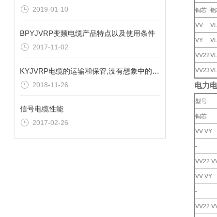
2019-01-10
铜芯
铝
VV
V
BPYJVRP变频电缆产品特点以及使用条件
VY
V
2017-11-02
VV22
V
KYJVRP电缆的运输和保管,没有想象中的那么简单
VV23
V
2018-11-26
电力
型号
信号电缆性能
铜芯
2017-02-26
VV VY
-
VV22 V
VV VY
-
VV22 V