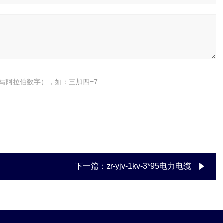
写阿拉伯数字），如：三加四=7
下一篇：
zr-yjv-1kv-3*95电力电缆