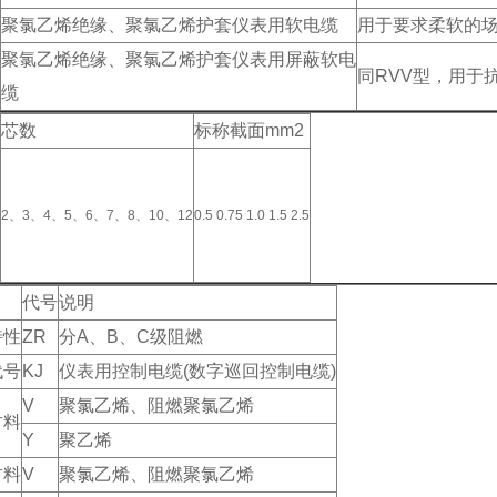
聚氯乙烯绝缘、聚氯乙烯护套仪表用软电缆
用于要求柔软的
聚氯乙烯绝缘、聚氯乙烯护套仪表用屏蔽软电
同RVV型，用于
缆
芯数
标称截面mm2
2、3、4、5、6、7、8、10、12
0.5 0.75 1.0 1.5 2.5
代号
说明
特性
ZR
分A、B、C级阻燃
代号
KJ
仪表用控制电缆(数字巡回控制电缆)
V
聚氯乙烯、阻燃聚氯乙烯
材料
Y
聚乙烯
材料
V
聚氯乙烯、阻燃聚氯乙烯