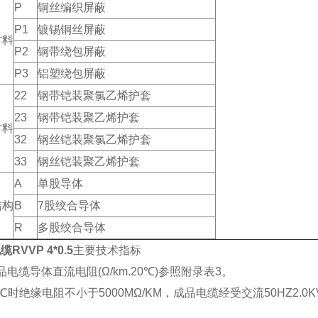
P
铜丝编织屏蔽
P1
镀锡铜丝屏蔽
材料
P2
铜带绕包屏蔽
P3
铝塑绕包屏蔽
22
钢带铠装聚氯乙烯护套
23
钢带铠装聚乙烯护套
材料
32
钢丝铠装聚氯乙烯护套
33
钢丝铠装聚乙烯护套
A
单股导体
结构
B
7股绞合导体
R
多股绞合导体
RVVP 4*0.5
主要技术指标
品电缆导体直流电阻(Ω/km.20℃)参照附录表3。
0℃时绝缘电阻不小于5000MΩ/KM，成品电缆经受交流50HZ2.0K