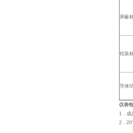
屏蔽
铠装
导体
仪表电缆
1．成
2．2