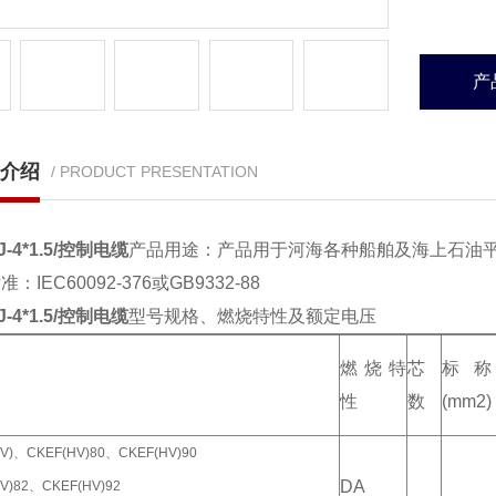
产
介绍
/ PRODUCT PRESENTATION
J-4*1.5/控制电缆
产品用途：产品用于河海各种船舶及海上石油
：IEC60092-376或GB9332-88
J-4*1.5/控制电缆
型号规格、燃烧特性及额定电压
燃烧特
芯
标
性
数
(mm2)
V)、CKEF(HV)80、CKEF(HV)90
DA
V)82、CKEF(HV)92