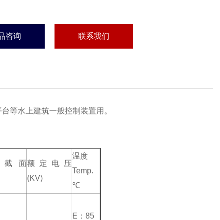
品咨询
联系我们
平台等水上建筑一般控制装置用。
温度
称截面
额定电压
Temp.
(KV)
℃
E：85