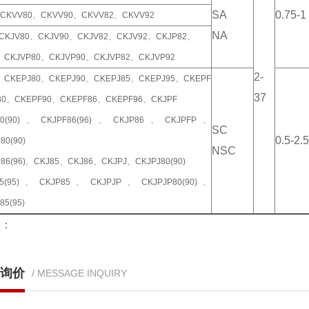
SA
0.75-1
CKVV80、CKVV90、CKVV82、CKVV92
NA
CKJV80、CKJV90、CKJV82、CKJV92、CKJP82、
、CKJVP80、CKJVP90、CKJVP82、CKJVP92
2-
、CKEPJ80、CKEPJ90、CKEPJ85、CKEPJ95、CKEPF
37
80、CKEPF90、CKEPF86、CKEPF96、CKJPF
F80(90)、CKJPF86(96)、CKJP86、CKJPFP、
SC
0.5-2.5
80(90)
NSC
86(96)、CKJ85、CKJ86、CKJPJ、CKJPJ80(90)
85(95)、CKJP85、CKJPJP、CKJPJP80(90)、
85(95)
词：
询价
/ MESSAGE INQUIRY