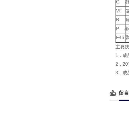
G
VF
B
P
F46
主要
1．成
2．2
3．成
留言