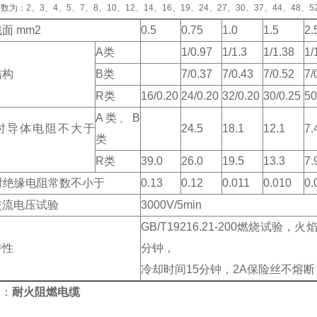
为：2、3、4、5、7、8、10、12、14、16、19、24、27、30、37、44、48、5
面 mm2
0.5
0.75
1.0
1.5
2.
A类
1/0.97
1/1.3
1/1.38
1/
结构
B类
7/0.37
7/0.43
7/0.52
7/
R类
16/0.20
24/0.20
32/0.20
30/0.25
50
A类、B
℃时导体电阻不大于
24.5
18.1
12.1
7.
类
R类
39.0
26.0
19.5
13.3
7.
时绝缘电阻常数不小于
0.13
0.12
0.011
0.010
0.
交流电压试验
3000V/5min
GB/T19216.21-200燃烧试验，火焰
特性
分钟，
冷却时间15分钟，2A保险丝不熔断
词：
耐火阻燃电缆