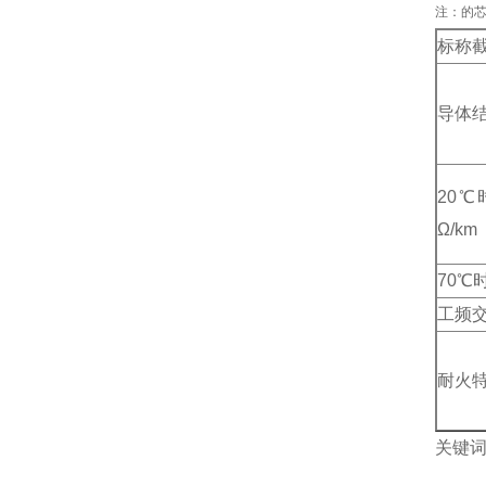
注：的芯数
标称截
导体
20
Ω/km
70℃
工频
耐火
关键