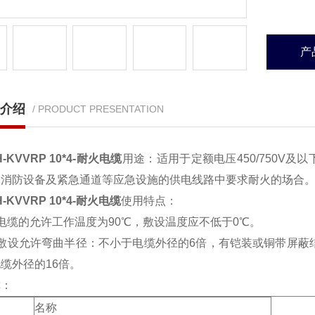
产
介绍
/ PRODUCT PRESENTATION
H-KVVRP 10*4-耐火电缆
用途：适用于定额电压450/750V
和消防设备及紧急通道等应急设施的供电线路中要求耐火的场合
H-KVVRP 10*4-耐火电缆
使用特点：
电缆的允许工作温度为90℃，敷设温度应不低于0℃。
）敷设允许弯曲半径：不小于电缆外径的6倍，有铠装或铜带屏蔽
缆外径的16倍。
称：
名称