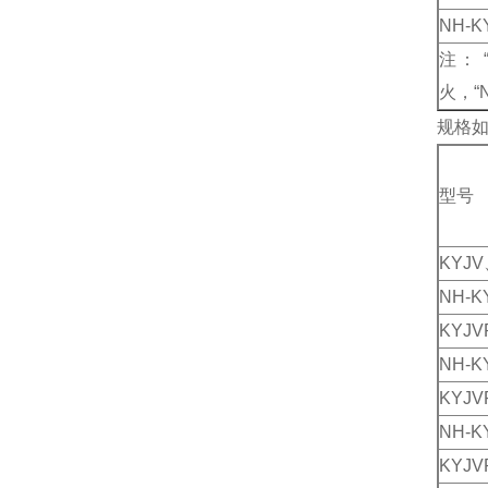
NH-K
注： 
火，“
规格
型号
KYJV
NH-K
KYJV
NH-K
KYJV
NH-K
KYJV