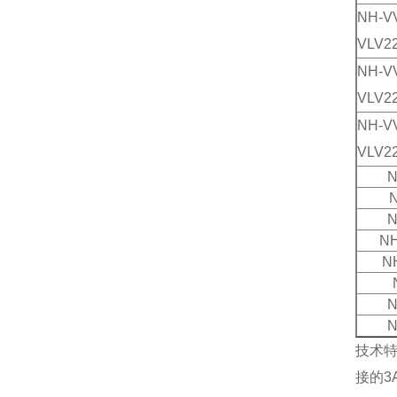
NH-V
VLV2
NH-V
VLV2
NH-V
VLV2
N
N
NH
N
N
N
技术特
接的3