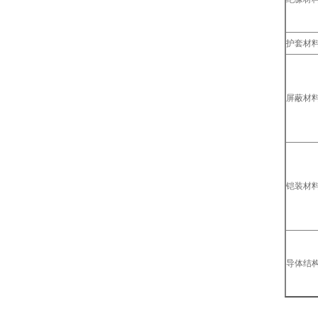
护套材
屏蔽材
铠装材
导体结