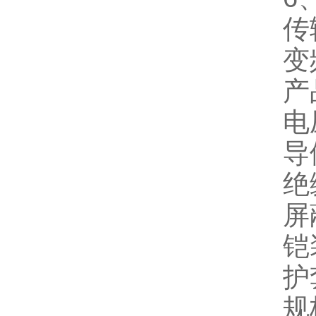
传
变
产
电
导
绝
屏
铠
护
规