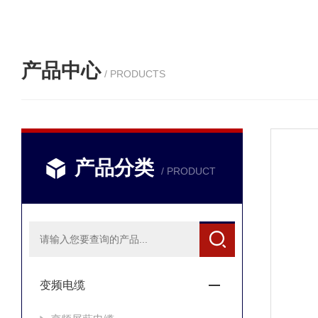
产品中心
/ PRODUCTS
产品分类
/ PRODUCT
变频电缆