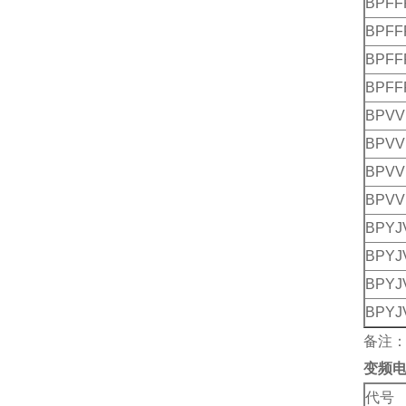
BPFF
BPFF
BPFF
BPFF
BPVV
BPVV
BPVV
BPVV
BPYJ
BPYJ
BPYJ
BPYJ
备注：
变频
代号