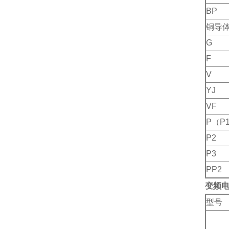
BP
铜导
G
F
V
YJ
VF
P（P
P2
P3
PP2
变频
型号