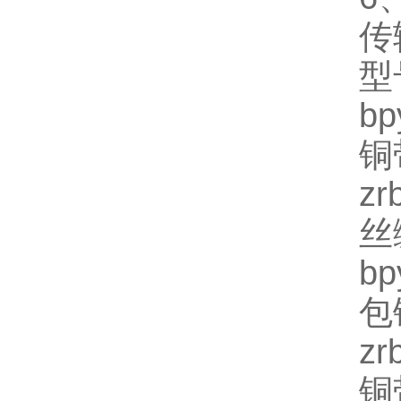
传
型
b
铜
z
丝
b
包
z
铜