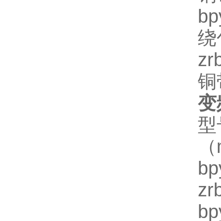
b
绕
z
铜
变
（
b
z
b