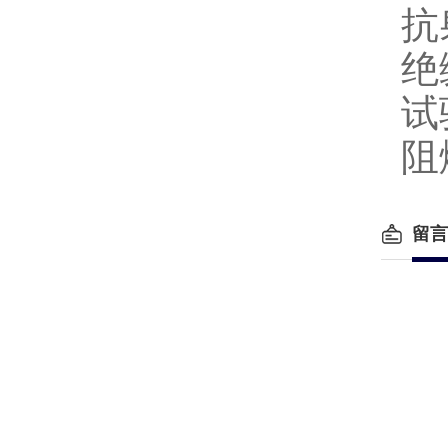
抗
绝
试
阻
留言