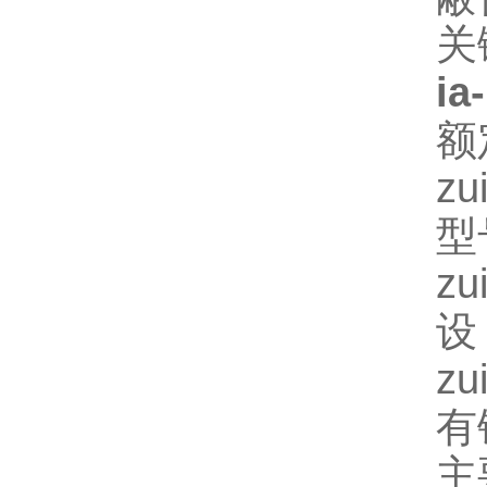
关
ia
额
z
型
z
设
z
有
主