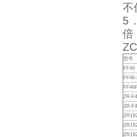
不
5
倍
Z
型号
FF46
FF46-
FF46
ZR-F
ZR-F
ZR19
ZR19
ZR192