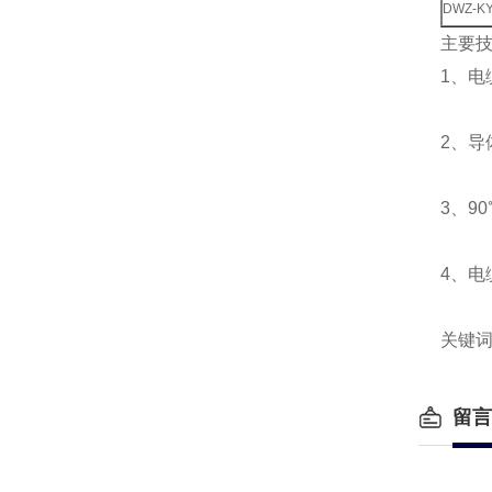
DWZ-KY
主要
1、电
2、导
3、9
4、电
关键
留言