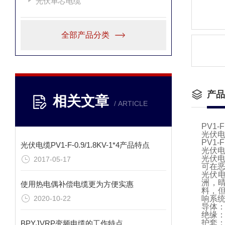
光伏单芯电缆
全部产品分类
产品
相关文章
/ ARTICLE
PV1-
光伏电
PV1
光伏电缆PV1-F-0.9/1.8KV-1*4产品特点
光伏
光伏
2017-05-17
可在
光伏
洲，晴
使用热电偶补偿电缆更为方便实惠
料，但
2020-10-22
响系
导体：镀锡
绝缘：
护套：
BPYJVRP变频电缆的工作特点