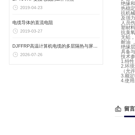
绝缘和
2019-04-23
热稳定
抗机
及强
电缆导体的直流电阻
人员
塑材
2019-03-27
抗臭氧
无铅，
耐油 
DJFFRP高温计算机电缆的多层隔热与屏蔽逻辑
绝缘
具备
2026-07-26
技术
1.特
2.环
（允许
3.额定
4.使
留言