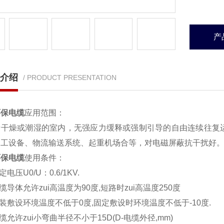
产
介绍
/ PRODUCT PRESENTATION
环保电缆
应用范围：
于干燥或潮湿的室内，无强应力缓释或强制引导的自由连续往复
加工设备、物流输送系统、起重机场合等，对电磁屏蔽抗干扰好
环保电缆
使用条件：
额定电压U0/U：0.6/1KV.
电缆导体允许zui高温度为90度,短路时zui高温度250度
安装敷设环境温度不低于0度,固定敷设时环境温度不低于-10度
电缆允许zui小弯曲半径不小于15D(D-电缆外径,mm)