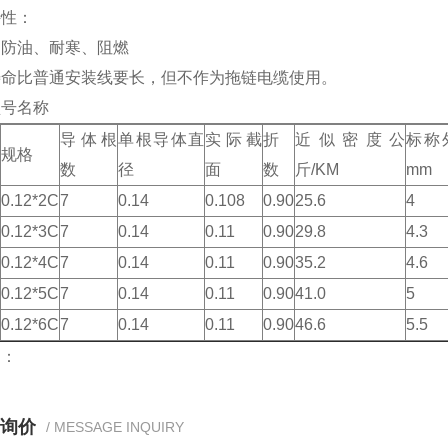
特性：
、防油、耐寒、阻燃
寿命比普通安装线要长，但不作为拖链电缆使用。
型号名称
导体根
单根导体直
实际截
折
近似密度公
标称
规格
数
径
面
数
斤/KM
mm
0.12*2C
7
0.14
0.108
0.90
25.6
4
0.12*3C
7
0.14
0.11
0.90
29.8
4.3
0.12*4C
7
0.14
0.11
0.90
35.2
4.6
0.12*5C
7
0.14
0.11
0.90
41.0
5
0.12*6C
7
0.14
0.11
0.90
46.6
5.5
词：
询价
/ MESSAGE INQUIRY