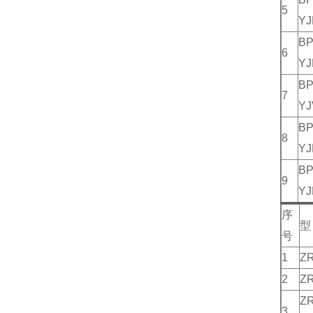
5
YJ
BP
6
YJ
BP
7
YJ
BP
8
YJ
BP
9
YJ
序
型
号
1
Z
2
Z
ZR
3