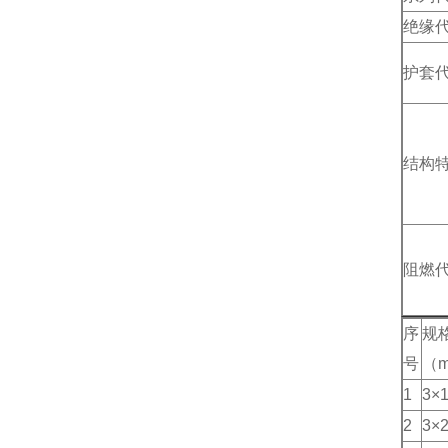
绝缘
护套
结构
阻燃
序
规
号
（m
1
3×1
2
3×2