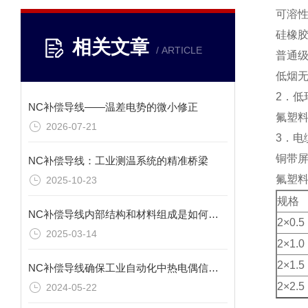
可溶性
硅橡胶
相关文章
/ ARTICLE
普通级
低烟无
2．低
NC补偿导线——温差电势的微小修正
氟塑料
2026-07-21
3．电
铜带屏
NC补偿导线：工业测温系统的精准桥梁
氟塑料
2025-10-23
规格
NC补偿导线内部结构和材料组成是如何影响其补偿功能的？
2×0.5
2025-03-14
2×1.0
2×1.5
NC补偿导线确保工业自动化中热电偶信号的真实传递
2×2.5
2024-05-22