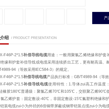
产
介绍
/ PRODUCT PRESENTATION
-F46P-2*1.5
补偿导线电缆
用途：一般用聚氯乙烯绝缘和护套
料绝缘和护套补偿导线或电缆采用连续挤出工艺，更有耐高温、耐
T4989-94（等效采用IEC584-3）的规定。
-F46P-2*1.5
补偿导线电缆
产品执行标准：GB/T4989-94（等效
-F46P-2*1.5
补偿导线电缆
使用特性：1.导体zui高工作温
℃硅橡胶180℃普通级：聚氯乙烯70℃和105℃，交联聚乙烯90
氯乙烯护套：固定敷设-40℃，非固定敷设-15℃氟塑料绝缘和护
铠装电缆zui小为外径的6倍铜带屏蔽或钢带铠装点缆zui小为电