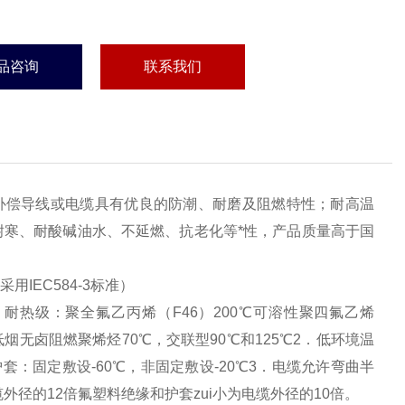
品咨询
联系我们
补偿导线或电缆具有优良的防潮、耐磨及阻燃特性；耐高温
寒、耐酸碱油水、不延燃、抗老化等*性，产品质量高于国
采用IEC584-3标准）
度：耐热级：聚全氟乙丙烯（F46）200℃可溶性聚四氟乙烯
℃低烟无卤阻燃聚烯烃70℃，交联型90℃和125℃2．低环境温
套：固定敷设-60℃，非固定敷设-20℃3．电缆允许弯曲半
缆外径的12倍氟塑料绝缘和护套zui小为电缆外径的10倍。