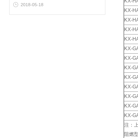
KX-H
2018-05-18
KX-H
KX-H
KX-H
KX-H
KX-G
KX-G
KX-G
KX-G
KX-G
KX-G
KX-G
KX-G
注：上
阻燃型