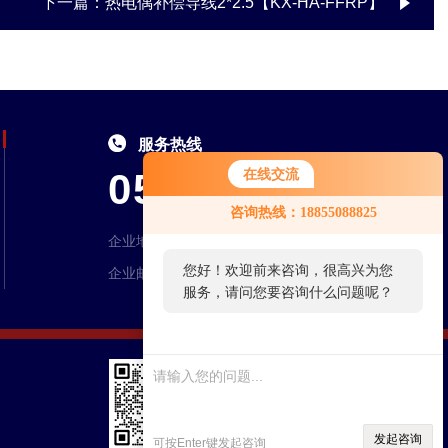
下一篇：
热电偶补偿导线2*2.5【KX-HA-FFRP】
服务热线
0550-7046995
在线交流
您好！欢迎前来咨询，很高兴为您
咨询热线：18855088825
服务，请问您要咨询什么问题呢？
企业地址：安徽省天长市永丰工业园区创业大道1号
企业邮箱：ahhqdl@163.com
您好，看您停留很久了，是否找到
了需求产品，您可以直接在线与我
联系！
扫码加微信
发起咨询
可按Enter键发起咨询