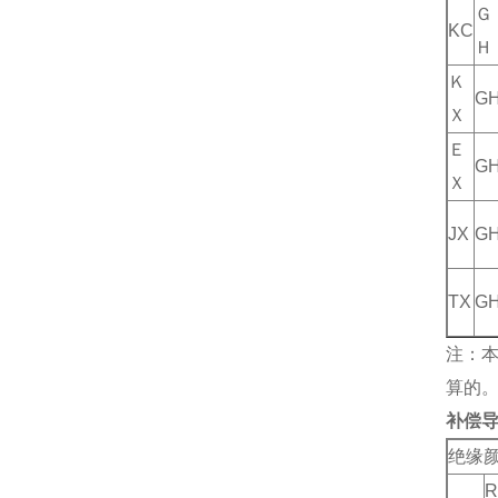
Ｇ
KC
Ｈ
Ｋ
G
Ｘ
Ｅ
G
Ｘ
JX
G
TX
G
注：
算的
补偿
绝缘
R