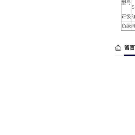
型号
S
正级
负级
留言