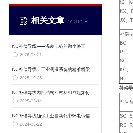
延
KX、
相关文章
JX、
/ ARTICLE
补偿
B
NC补偿导线——温差电势的微小修正
RC、
2026-07-21
S
NC补偿导线：工业测温系统的精准桥梁
KC、
2025-10-23
NC
补偿
NC补偿导线内部结构和材料组成是如何影响其补偿功能的？
2025-03-14
型号
NC补偿导线确保工业自动化中热电偶信号的真实传递
SC
S
2024-05-22
RC
R