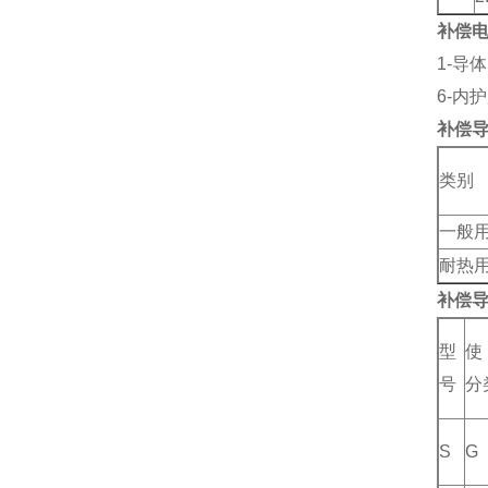
补偿
1-导体
6-内
补偿
类别
一般
耐热
补偿
型
号
分
S
G