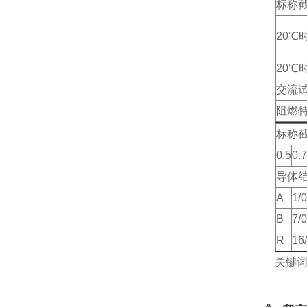
标称
20℃
20℃
交流试
阻燃
标称截
0.5
0.
导体
A
1/0
B
7/0
R
16
关键