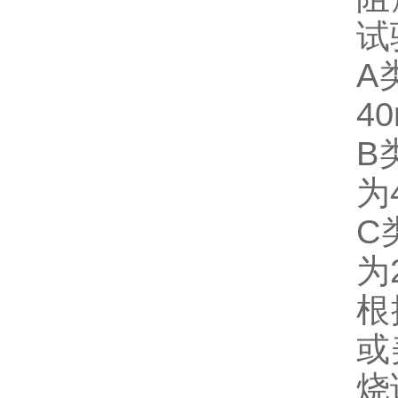
试
A
40
B
为
C
为
根
或
烧