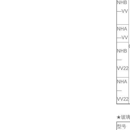
NHB
—VV
NHA
—VV
NHB
—
VV22
NHA
—
VV22
★玻
型号