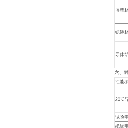
屏蔽
铠装
导体
六、
性能
20℃
试验
绝缘