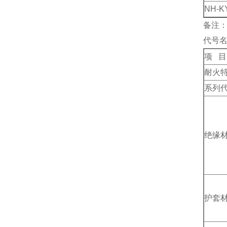
NH-K
备注：
代号
项 目
耐火
系列
绝缘
护套