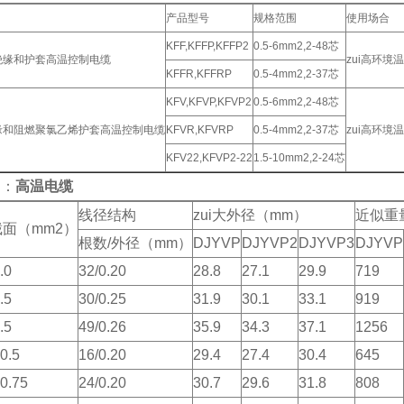
产品型号
规格范围
使用场合
KFF,KFFP,KFFP2
0.5-6mm2,2-48芯
绝缘和护套高温控制电缆
zui高环境
KFFR,KFFRP
0.5-4mm2,2-37芯
KFV,KFVP,KFVP2
0.5-6mm2,2-48芯
缘和阻燃聚氯乙烯护套高温控制电缆
KFVR,KFVRP
0.5-4mm2,2-37芯
zui高环境
KFV22,KFVP2-22
1.5-10mm2,2-24芯
词：
高温电缆
线径结构
zui大外径（mm）
近似重量
面（mm2）
根数/外径（mm）
DJYVP
DJYVP2
DJYVP3
DJYVP
.0
32/0.20
28.8
27.1
29.9
719
.5
30/0.25
31.9
30.1
33.1
919
.5
49/0.26
35.9
34.3
37.1
1256
0.5
16/0.20
29.4
27.4
30.4
645
0.75
24/0.20
30.7
29.6
31.8
808