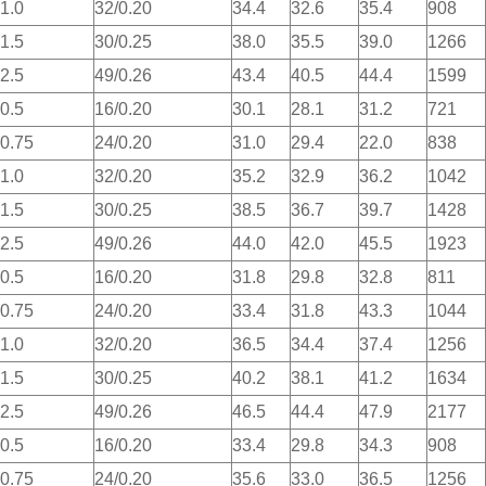
1.0
32/0.20
34.4
32.6
35.4
908
1.5
30/0.25
38.0
35.5
39.0
1266
2.5
49/0.26
43.4
40.5
44.4
1599
0.5
16/0.20
30.1
28.1
31.2
721
0.75
24/0.20
31.0
29.4
22.0
838
1.0
32/0.20
35.2
32.9
36.2
1042
1.5
30/0.25
38.5
36.7
39.7
1428
2.5
49/0.26
44.0
42.0
45.5
1923
0.5
16/0.20
31.8
29.8
32.8
811
0.75
24/0.20
33.4
31.8
43.3
1044
1.0
32/0.20
36.5
34.4
37.4
1256
1.5
30/0.25
40.2
38.1
41.2
1634
2.5
49/0.26
46.5
44.4
47.9
2177
0.5
16/0.20
33.4
29.8
34.3
908
0.75
24/0.20
35.6
33.0
36.5
1256