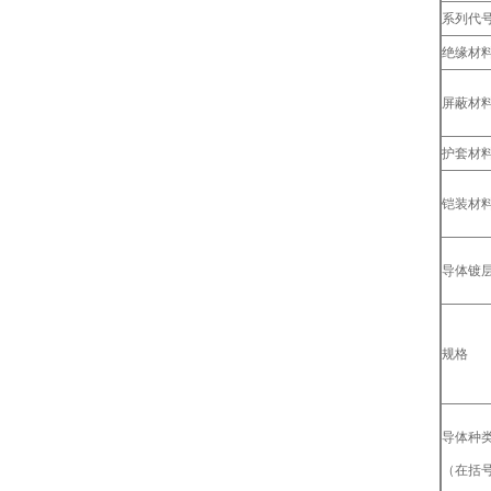
系列代
绝缘材
屏蔽材
护套材
铠装材
导体镀
规格
导体种
（在括