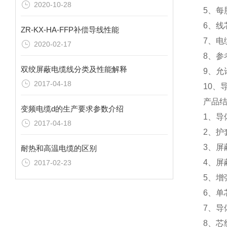
2020-10-28
5、每股
6、线
ZR-KX-HA-FFP补偿导线性能
7、电
2020-02-17
8、参
双绞屏蔽电缆线分类及性能解释
9、允
2017-04-18
10、
产品
变频电缆d的生产要求参数介绍
1、导
2017-04-18
2、护
3、屏
耐热和高温电缆的区别
4、屏
2017-02-23
5、增
6、单
7、导
8、芯