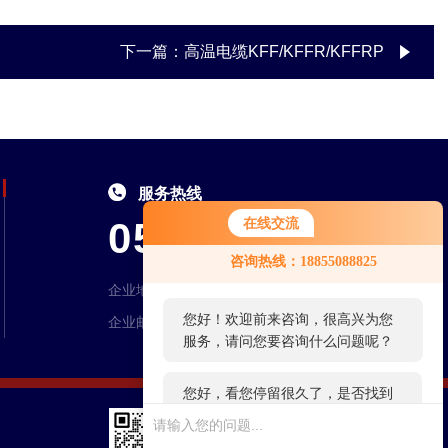
下一篇：
高温电缆KFF/KFFR/KFFRP
服务热线
0550-7046995
在线交流
您好！欢迎前来咨询，很高兴为您
咨询热线：18855088825
服务，请问您要咨询什么问题呢？
企业地址：安徽省天长市永丰工业园区创业大道1号
企业邮箱：ahhqdl@163.com
您好，看您停留很久了，是否找到
了需求产品，您可以直接在线与我
联系！