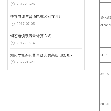
2017-10-26
变频电缆与普通电缆区别在哪?
导体标称截
2017-07-05
of cond
铜芯电缆载流量计算方式
2017-10-14
如何才能买到货真价实的高压电缆呢？
2
Mm
2022-06-24
3×120+
3×120+