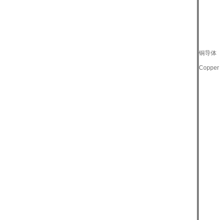
铜导体
Copper 