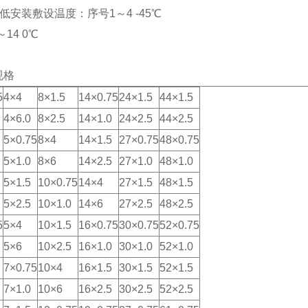
ui低安装敷设温度：序号1～4 -45℃
～14 0℃
规格
5
4×4
8×1.5
14×0.75
24×1.5
44×1.5
4×6.0
8×2.5
14×1.0
24×2.5
44×2.5
5×0.75
8×4
14×1.5
27×0.75
48×0.75
5×1.0
8×6
14×2.5
27×1.0
48×1.0
5×1.5
10×0.75
14×4
27×1.5
48×1.5
5×2.5
10×1.0
14×6
27×2.5
48×2.5
5
5×4
10×1.5
16×0.75
30×0.75
52×0.75
5×6
10×2.5
16×1.0
30×1.0
52×1.0
7×0.75
10×4
16×1.5
30×1.5
52×1.5
7×1.0
10×6
16×2.5
30×2.5
52×2.5