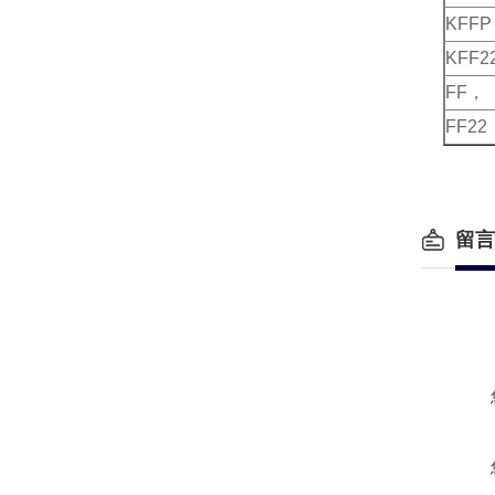
KFFP
KFF2
FF， 
FF22
留言