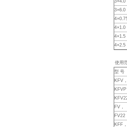
3×4.0
3×6.0
4×0.7
4×1.0
4×1.5
4×2.5
使用
型 号
KFV，
KFVP
KFV2
FV， 
FV22
KFF，