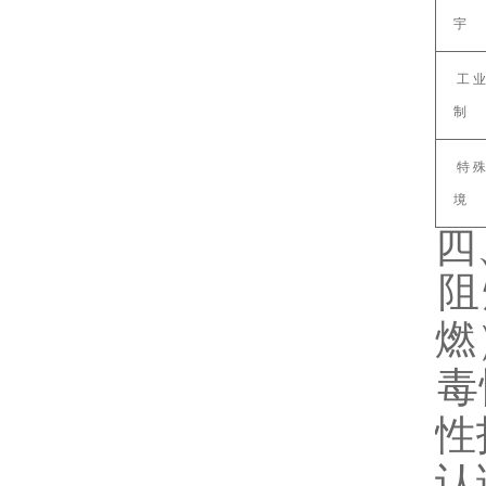
宇‌
‌工
制‌
‌特
境‌
四
‌
燃
‌
性
‌