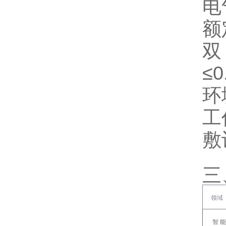
‌
额
≤
‌
工
敷
三
领域
‌智