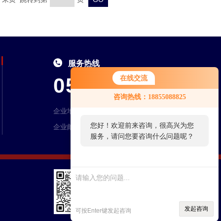
服务热线
0550-7046995
在线交流
咨询热线：18855088825
企业地址：安徽省天长市永丰工业园区创业大道1号
您好！欢迎前来咨询，很高兴为您
企业邮箱：ahhqdl@163.com
服务，请问您要咨询什么问题呢？
您好，看您停留很久了，是否找到
了需求产品，您可以直接在线与我
联系！
扫码加微信
发起咨询
可按Enter键发起咨询