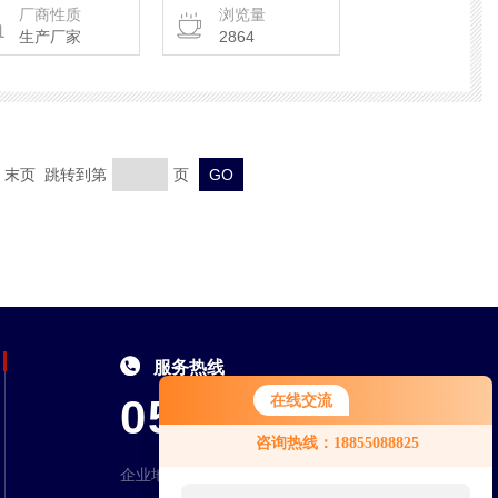
厂商性质
浏览量
生产厂家
2864
页 末页 跳转到第
页
服务热线
0550-7046995
在线交流
咨询热线：18855088825
企业地址：安徽省天长市永丰工业园区创业大道1号