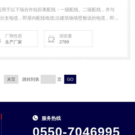
各分支电缆，即屋内配线电缆;沿建筑物墙壁敷设的电缆，即墙
厂商性质
浏览量
生产厂家
2789
末页
跳转到第
页
服务热线
0550-7046995