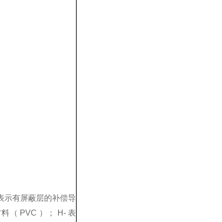
 表示有屏蔽层的补偿导
（ PVC ）； H- 表