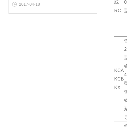
或
2017-04-18
RC
KCA
KCB
KX