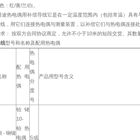
 色：红/黄/兰/白。
/用途热电偶用补偿导线它是在一定温度范围内（包括常温）具有
导线，用它们连接热电偶与测量装置，以补偿它们与热电偶连接
求： 按双方合同协议商定，允许不小于10米的短段交货。其数
导线
型号和名称及配用热电偶
热
电
配用
偶
名称
热电
产品用型号含义
分
偶
度
号
铂铑
10-
铂热
铜 - 铜镍
电偶
S或