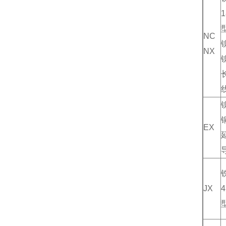
NC
NX
EX
JX