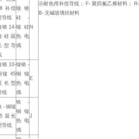
示耐热用补偿导线； F- 聚四氟乙烯材料； R
18 补偿
镍铬
B- 无碱玻璃丝材料
型导线
硅 -
镍铬 14-
镍硅
N
镍硅延
热电
长型导
偶
线
镍铬 10-
镍铬 -
铜镍 45
铜镍
E
延长型
热电
导线
偶
铁 -
铁 - 铜镍
铜镍
45 延长
J
热电
型导线
偶