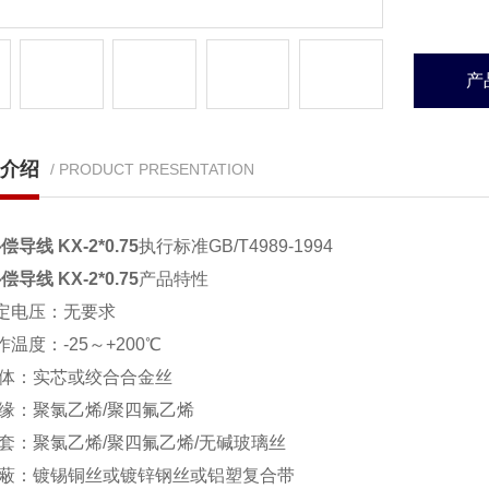
产
介绍
/ PRODUCT PRESENTATION
导线 KX-2*0.75
执行标准GB/T4989-1994
导线 KX-2*0.75
产品特性
定电压：无要求
作温度：-25～+200℃
 体：实芯或绞合合金丝
 缘：聚氯乙烯/聚四氟乙烯
 套：聚氯乙烯/聚四氟乙烯/无碱玻璃丝
 蔽：镀锡铜丝或镀锌钢丝或铝塑复合带