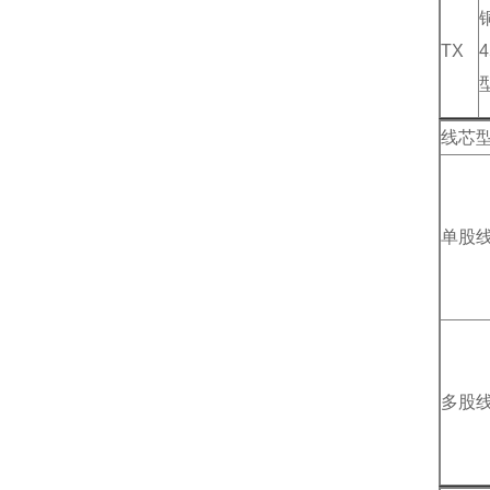
TX
线芯
单股
多股线