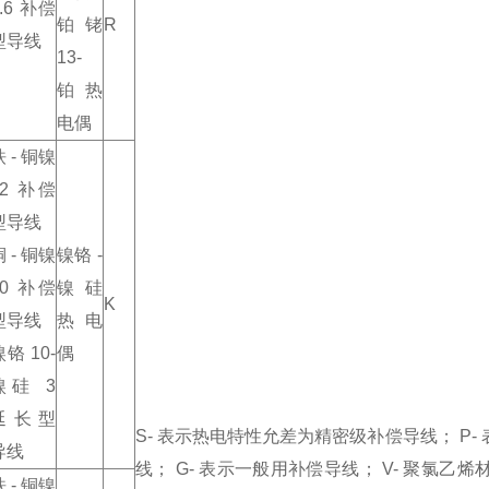
0.6 补偿
铂铑
R
型导线
13-
铂热
电偶
铁 - 铜镍
22 补偿
型导线
铜 - 铜镍
镍铬 -
40 补偿
镍硅
K
型导线
热电
镍铬 10-
偶
镍硅 3
延长型
S- 表示热电特性允差为精密级补偿导线； P-
导线
线； G- 表示一般用补偿导线； V- 聚氯乙烯材料
铁 - 铜镍