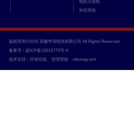
电机引接线
补偿导线
耐火电缆
高压交联电缆
仪表信号电缆
版权所有©2026 安徽华强电缆有限公司 All Rights Reserved
硅橡胶电缆
备案号：皖ICP备12013779号-4
高温电缆
技术支持：
环保在线
管理登陆
sitemap.xml
电力电缆
控制电缆
计算机电缆
高压电缆
同轴电缆
进口电缆
环保电缆
光伏电缆