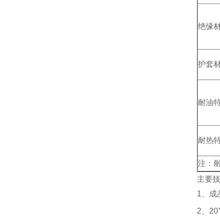
绝缘
护套
耐油
耐热
注：
主要
1、成
2、2