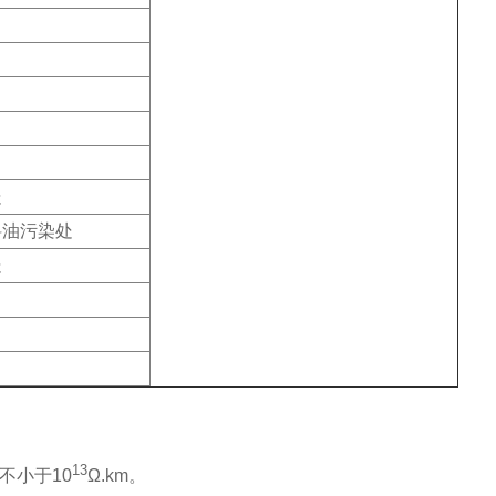
处
料油污染处
处
13
应不小于10
Ω.km。