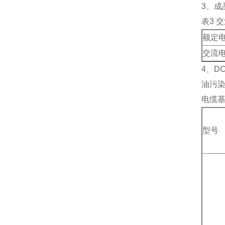
3、成
表3 
额定
交流
4、D
油污
电缆基
型号