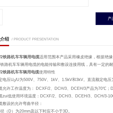
产
介绍
/ PRODUCT PRESENTATION
F/2铁路机车车辆用电缆
适用范围本产品采用橡皮绝缘，根据绝缘
下铁路机车车辆用电缆的电能传输和敷设连接用线，具有一定的
F/2铁路机车车辆用电缆
使用特性
定电压U
/U为500V、750V、1kV、1.5kV和3kV。直流额定
0
允许工作温度为： DCXF/2、DCH/3、DCEH/3产品为70℃；DCH/
zui低使用环境温度：DCXF/2、DCH/3、DCEH/3、DCH/3-1
缆敷设的允许弯曲半径：
径（D）为20mm及以下时应不小于3D。