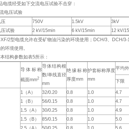
品电缆经受如下交流电压试验不击穿：
交流电压试验
电压
750V
1.5kV
3kV
电压试验
2 kV/15min
6 kV/15min
12 kV/1
CXF/2型电缆允许在受矿物油污染的环境使用；DCH/3、DCH/3-1
染的环境使用。
本结构参数如表5所示：
导体结构根
平均外
导体标称
绝缘标称
护套标称厚度
数/单线直径
2
厚度mm
mm
截面mm
下限
mm
1（A）
32/0.20
0.8
1.0
4.7
1（B）
56/0.15
0.8
1.0
4.7
1.5（A）
30/0.25
0.8
1.0
4.9
1.5（B）
85/0.15
0.8
1.0
5.0
2.5（A）
50/0.25
0.8
1.0
5.6