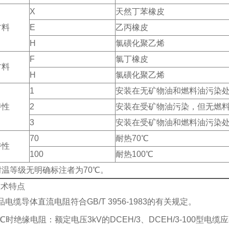
X
天然丁苯橡皮
材料
E
乙丙橡皮
H
氯磺化聚乙烯
F
氯丁橡皮
材料
H
氯磺化聚乙烯
1
安装在无矿物油和燃料油污染
特性
2
安装在受矿物油污染，但无燃
3
安装在受矿物油和燃料油污染
70
耐热70℃
特性
100
耐热100℃
耐温等级无明确标注者为70℃。
技术特点
品电缆导体直流电阻符合GB/T 3956-1983的有关规定。
0℃时绝缘电阻：额定电压3kV的DCEH/3、DCEH/3-100型电缆