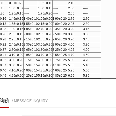
.10
0.9±0.07
-----
1.35±0.10
-----
2.10
-----
.15
1.08±0.07
-----
1.50±0.15
-----
2.30
-----
.20
1.25±0.15
-----
1.75±0.20
-----
2.55
-----
/0.16
1.45±0.15
1.40±0.10
1.95±0.20
1.90±0.20
2.75
2.70
/0.18
1.65±0.15
1.55±0.10
2.15±0.20
2.00±0.20
2.95
2.80
/0.23
1.90±0.15
1.85±0.10
2.40±0.20
2.35±0.20
3.20
3.15
/0.26
2.05±0.15
2.00±0.10
2.65±0.20
2.50±0.20
3.45
3.30
/0.28
2.25±0.15
2.15±0.10
2.85±0.25
2.65±0.20
3.70
3.45
/0.32
2.45±0.15
2.30±0.10
3.05±0.25
2.90±0.20
4.00
3.80
/0.37
2.70±0.15
2.65±0.10
3.30±0.25
3.25±0.20
4.25
4.20
/0.41
3.10±0.20
2.95±0.10
3.70±0.30
3.55±0.25
4.70
4.50
/0.32
3.30±0.20
3.15±0.15
4.00±0.30
3.75±0.25
5.00
4.70
/0.37
3.60±0.20
3.50±0.15
4.30±0.30
4.10±0.25
5.35
5.10
/0.40
4.10±0.20
4.00±0.15
4.85±0.30
4.60±0.25
5.95
5.60
/0.45
4.25±0.20
4.25±0.15
5.15±0.30
4.85±0.25
6.25
5.85
询价
/ MESSAGE INQUIRY