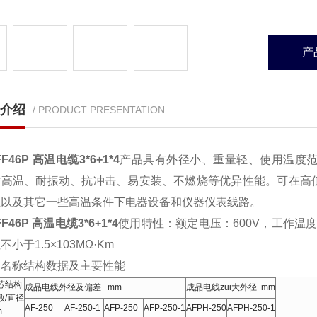
产
介绍
/ PRODUCT PRESENTATION
FF46P 高温电缆3*6+1*4
产品具有外径小、重量轻、使用温度
耐高温、耐振动、抗冲击、易安装、不燃烧等优异性能。可在高
业以及其它一些高温条件下电器设备和仪器仪表线路。
FF46P 高温电缆3*6+1*4
使用特性：额定电压：600V，工作温度
小于1.5×103MΩ·Km
及名称
结构数据及主要性能
芯结构
成品电线外径及偏差 mm
成品电线zui大外径 mm
数/直径
AF-250
AF-250-1
AFP-250
AFP-250-1
AFPH-250
AFPH-250-1
m