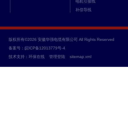
电机引接线
补偿导线
耐火电缆
高压交联电缆
仪表信号电缆
版权所有©2026 安徽华强电缆有限公司 All Rights Reserved
硅橡胶电缆
备案号：皖ICP备12013779号-4
高温电缆
技术支持：
环保在线
管理登陆
sitemap.xml
电力电缆
控制电缆
计算机电缆
高压电缆
同轴电缆
进口电缆
环保电缆
光伏电缆